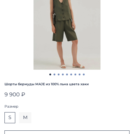
Шорты бермуды MAJE из 100% льна цвета хаки
9 900 ₽
Размер
S
M