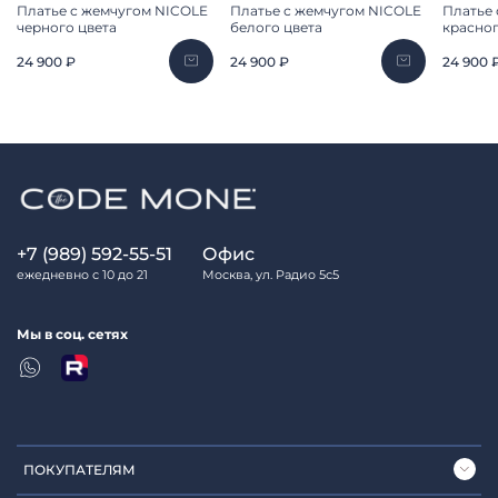
Платье с жемчугом NICOLE
Платье с жемчугом NICOLE
Платье
черного цвета
белого цвета
красног
24 900 ₽
24 900 ₽
24 900 
+7 (989) 592-55-51
Офис
ежедневно с 10 до 21
Москва, ул. Радио 5с5
Мы в соц. сетях
ПОКУПАТЕЛЯМ