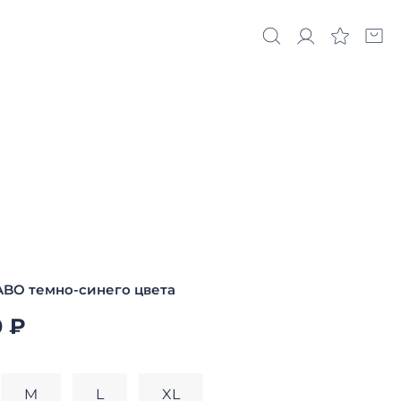
ABO темно-синего цвета
0 ₽
M
L
XL