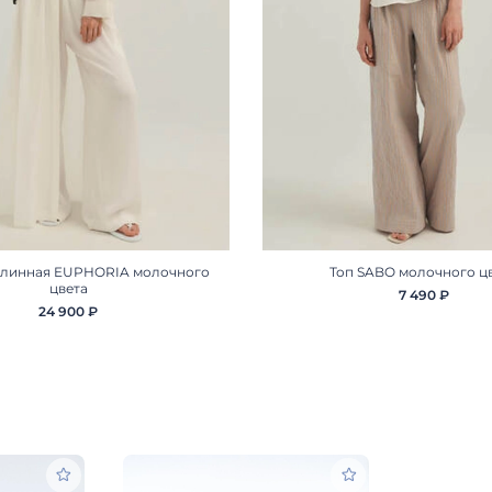
длинная EUPHORIA молочного
Топ SABO молочного ц
цвета
7 490 ₽
24 900 ₽