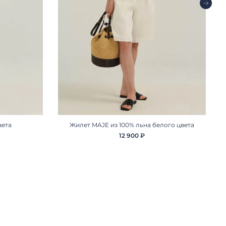
вета
Жилет MAJE из 100% льна белого цвета
12 900 ₽