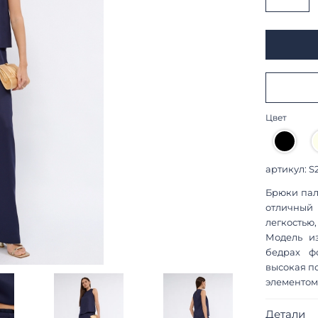
Цвет
артикул: S
Брюки пал
отличный 
легкостью
Модель и
бедрах ф
высокая п
элементом
Детали